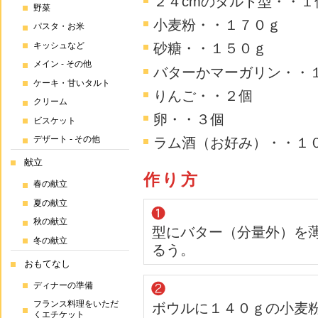
２４cmのタルト型・・１
野菜
小麦粉・・１７０ｇ
パスタ・お米
砂糖・・１５０ｇ
キッシュなど
メイン - その他
バターかマーガリン・・
ケーキ・甘いタルト
りんご・・２個
クリーム
卵・・３個
ビスケット
デザート - その他
ラム酒（お好み）・・１０
献立
作り方
春の献立
夏の献立
秋の献立
型にバター（分量外）を
冬の献立
るう。
おもてなし
ディナーの準備
フランス料理をいただ
ボウルに１４０ｇの小麦
くエチケット