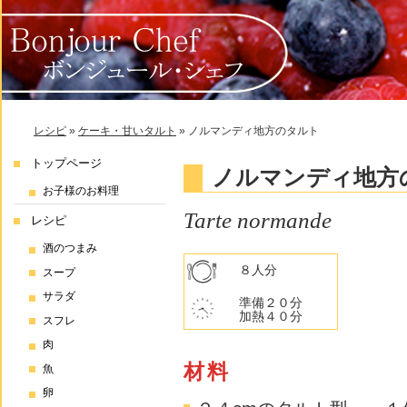
レシピ
»
ケーキ・甘いタルト
»
ノルマンディ地方のタルト
トップページ
ノルマンディ地方
お子様のお料理
Tarte normande
レシピ
酒のつまみ
８人分
スープ
サラダ
準備２０分
加熱４０分
スフレ
肉
材料
魚
卵